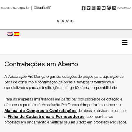
Pular
|
para
saopaulo.sp.gov.br
Cidadão SP
/governosp
o
conteúdo
Contratações em Aberto
A Associação Pró-Dança organiza cotações de preços para aquisição de
bens de consumo e contratação de obras e serviços terceirizados e
especializados para as instituições cuja gestão é sua respnsabilidade.
Para as empresas interessadas em participar dos processos de cotação e
oferecer os produtos à Associação Pró-Dança é importante conhecer o
Manual de Compras e Contratações
de obras e serviços, preencher
a
Ficha de Cadastro para Fornecedores
, acompanhar os
processos em andamento e verificar seu resultado em processos efetivados.