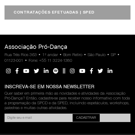
CONTRATAÇÕES EFETUADAS | SPED
Associação Pró-Dança
Rua Três Rios 363 • 1º andar • Bom Retiro • São Paulo • SP •
01123-001 • Fone: +55 11 3224-1380
INSCREVA-SE EM NOSSA NEWSLETTER
Quer saber em primeira mão as novidades e atividades da Associação
Pró-Dança? Então, cadastre-se para receber nosso informativo com toda
a programação da SPCD e da SPED, incluindo espetáculos, workshops,
palestras e muitas outras atividades.